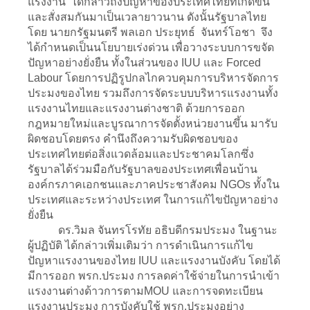
แรงงาน ได้กล่าวถึงปัญหาของประเทศไทยที่เกิดขึ้น
และสั่งสมกันมาเป็นเวลายาวนาน ดังนั้นรัฐบาลไทย
โดย นายกรัฐมนตรี พลเอก ประยุทธ์ จันทร์โอชา จึง
ได้กำหนดเป็นนโยบายเร่งด่วน เพื่อวางระบบการขจัด
ปัญหาอย่างยั่งยืน ทั้งในส่วนของ IUU และ Forced
Labour โดยการปฏิรูปกลไกควบคุมการบริหารจัดการ
ประมงของไทย รวมถึงการจัดระบบบริหารแรงงานทั้ง
แรงงานไทยและแรงงานต่างชาติ ด้วยการออก
กฎหมายใหม่และบูรณาการจัดตั้งหน่วยงานขึ้น มารับ
ผิดชอบโดยตรง คำนึงถึงความรับผิดชอบของ
ประเทศไทยต่อสิ่งแวดล้อมและประชาคมโลกซึ่ง
รัฐบาลได้ร่วมมือกับรัฐบาลของประเทศเพื่อนบ้าน
องค์กรภาคเอกชนและภาคประชาสังคม NGOs ทั้งใน
ประเทศและระหว่างประเทศ ในการแก้ไขปัญหาอย่าง
ยั่งยืน
ดร.วิมล จันทรโรทัย อธิบดีกรมประมง ในฐานะ
ผู้ปฏิบัติ ได้กล่าวเพิ่มเติมว่า การดำเนินการแก้ไข
ปัญหาแรงงานของไทย IUU และแรงงานบังคับ โดยได้
มีการออก พรก.ประมง การลดค่าใช้จ่ายในการนำเข้า
แรงงานต่างด้าวการตามMOU และการจดทะเบียน
แรงงานประมง การบังคับใช้ พรก.ประมงอย่าง