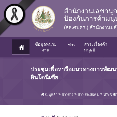
Skip to main content
สำนักงานเลขานุก
ป้องกันการค้ามน
(สล.ศปคร.) สำนักงานป
ข้อมูลหน่วย
สาระเรื่องค้า
ข่าว
(CURRENT)
งาน
มนุษย์
ประชุมเพื่อหารือแนวทางการพัฒ
อินโดนีเซีย
ประชุมเ
เมนูหลัก
ข่าวสาร
ข่าว สล.ศปคร.