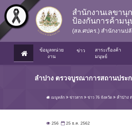
Skip to main content
สำนักงานเลขานุก
ป้องกันการค้ามน
(สล.ศปคร.) สำนักงานป
ข้อมูลหน่วย
สาระเรื่องค้า
ข่าว
(CURRENT)
งาน
มนุษย์
ลำปาง ตรวจบูรณาการสถานประกอบ
ลำปาง ต
เมนูหลัก
ข่าวสาร
ข่าว 76 จังหวัด
256
25 ธ.ค. 2562