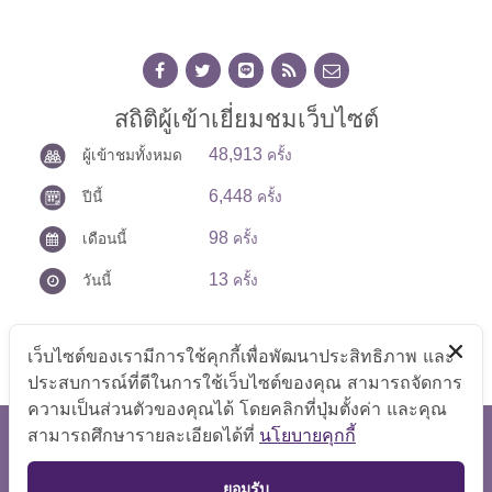
สถิติผู้เข้าเยี่ยมชมเว็บไซต์
48,913
ผู้เข้าชมทั้งหมด
ครั้ง
6,448
ปีนี้
ครั้ง
98
เดือนนี้
ครั้ง
13
วันนี้
ครั้ง
เว็บไซต์ของเรามีการใช้คุกกี้เพื่อพัฒนาประสิทธิภาพ และ
ประสบการณ์ที่ดีในการใช้เว็บไซต์ของคุณ สามารถจัดการ
ความเป็นส่วนตัวของคุณได้ โดยคลิกที่ปุ่มตั้งค่า และคุณ
สามารถศึกษารายละเอียดได้ที่
นโยบายคุกกี้
สงวนลิขสิทธิ์ © 2569 สำนักงานเลขานุการศูนย์บัญชาการป้องกัน
การค้ามนุษย์ด้านแรงงาน
TOP
แสดงผลได้ดีที่ขนาดหน้าจอ 1024x768 pixel
ยอมรับ